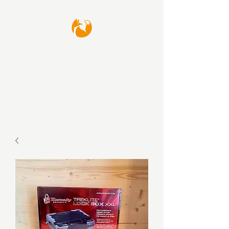
waffenfux GmbH
Thomas Kamp