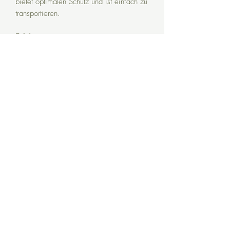
bietet optimalen Schutz und ist einfach zu
transportieren.
Eckdaten:
Material:
Hochwertiger, schlagfester
Kunststoff
Sicherheit:
Robustes Schloss-System für
maximalen Schutz
Wasserdicht:
Schutz vor Nässe und
Staub
Verwendung:
Ideal für Schießsport,
Reisen und Camping
©2025
waffenfux GmbH
Thomas Kamp