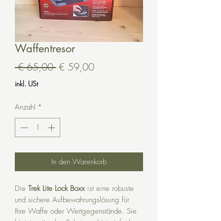
Waffentresor
Standardpreis
Sale-
 € 65,00 
€ 59,00
Preis
inkl. USt
Anzahl
*
In den Warenkorb
Die
Trek Lite Lock Boxx
ist eine robuste
und sichere Aufbewahrungslösung für
Ihre Waffe oder Wertgegenstände. Sie