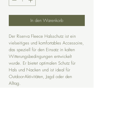
In den Warenkorb
Der Riserva Fleece Halsschutz ist ein
vielseitiges und komfortables Accessoire,
das speziell für den Einsatz in kalten
Witterungsbedingungen entwickelt
wurde. Er bietet optimalen Schutz für
Hals und Nacken und ist ideal für
Outdoor-Aktivitäten, Jagd oder den
Alltag.
Eckdaten:
Material:
Hergestellt aus weichem,
warmem Fleece, das für angenehme
Wärme und Komfort sorgt
Design:
Ergonomische Form, die sich gut
anpasst und eine optimale Abdeckung