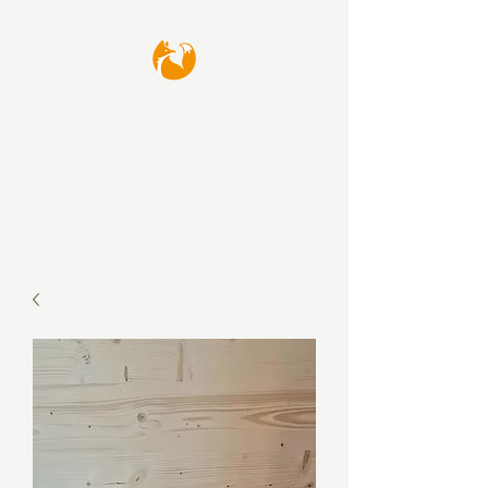
waffenfux GmbH
Thomas Kamp