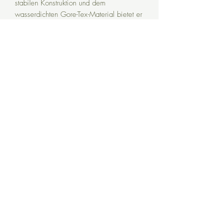
stabilen Konstruktion und dem
wasserdichten Gore-Tex-Material bietet er
optimalen Schutz und Komfort in
verschiedenen Wetterbedingungen. Die
rutschfeste Vibram-Sohle sorgt für
exzellenten Grip auf unterschiedlichen
Untergründen.
Eckdaten:
Material:
Hochwertiges Leder mit Gore-
Tex-Membran
Sohle:
Vibram-Sohle für optimalen Grip
Gewicht
: Ca. 800 g (pro Schuh,
abhängig von der Größe)
Farbe:
Dunkelbraun
Besonderheiten:
Wasserdicht,
atmungsaktiv, verstärkter Zehenschutz,
hohe Knöchelunterstützung