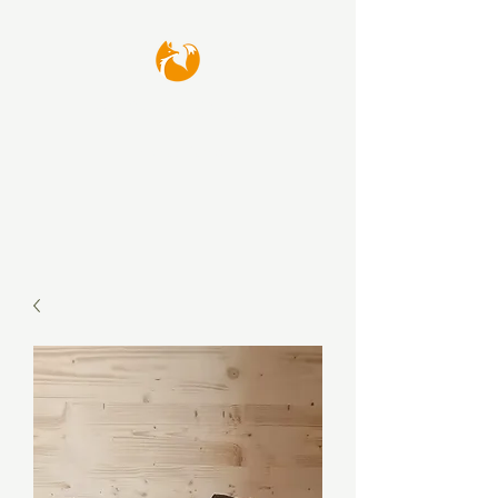
waffenfux GmbH
Thomas Kamp